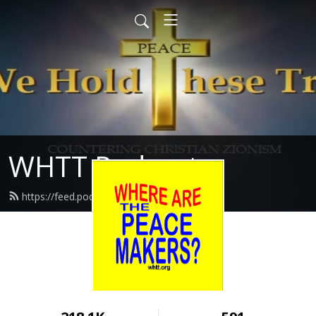
WHTT Podcasts
https://feed.podbean.com/whtt/feed.xml